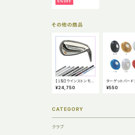
5%OFF
その他の商品
【１型】ウインストンモデ
ターゲットバード
ル ターゲットバードゴ
専用 ボールピッ
¥24,750
¥550
ルフ 専用クラブ
CATEGORY
クラブ