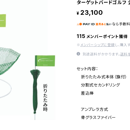
ターゲットバードゴルフ 
23,100
¥
なら
手数
115
メンバーポイント獲得
※
メンバーシップに登録
し、購入
別途送料がかかります。
送料
セット内容：
折りたたみ式本体（旗付）
分割式セカンドリング
差込棒
アンブレラ方式
骨グラスファイバー