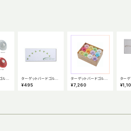
ゴルフ
ターゲットバードゴルフ
ターゲットバードゴルフ
ターゲ
カー
マーク入りタオル
ボール【公式球】オール
専用ス
¥495
¥7,260
¥1,1
パステルカラー12個セッ
ス
ト (箱入り) 競技用ボー
ル ＜数量限定＞