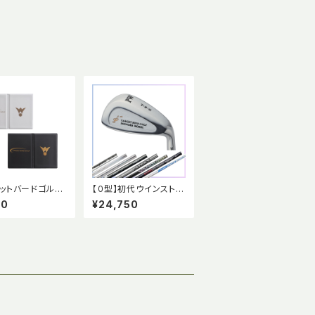
ットバードゴルフ
【０型】初代ウインストン
コアカードケー
モデル ターゲットバー
00
¥24,750
ドゴルフ 専用クラブ