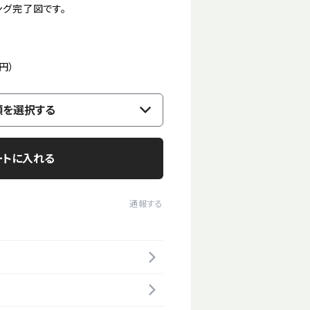
ング完了図です。
0円）
類を選択する
ートに入れる
通報する