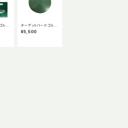
ゴルフ
ターゲットバードゴルフ
（常設
専用ホール台座
¥5,500
生産品
わせく