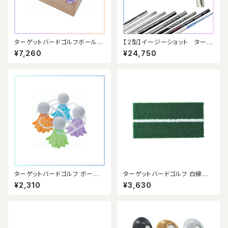
ターゲットバードゴルフボール
【２型】イージーショット ターゲ
【公式球】オールパステルカラー1
ットバードゴルフ 専用クラブ
¥7,260
¥24,750
2個セット (箱入り) 競技用ボー
ル ＜数量限定＞
ターゲットバードゴルフ ボール
ターゲットバードゴルフ 白線入
【公式球】パステルカラー 4個セ
りショットマット（カールマット）
¥2,310
¥3,630
ット (ホルダー付) 競技用ボール